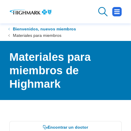
.
Se
abre
en
Bienvenidos, nuevos miembros
una
Materiales para miembros
ventana
nueva
Materiales para
miembros de
Highmark
Encontrar un doctor